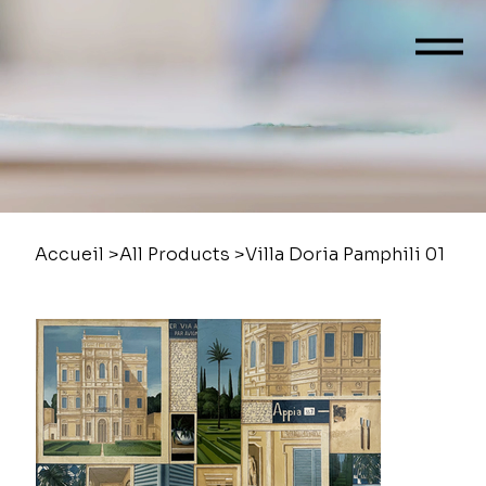
Accueil
>
All Products
>
Villa Doria Pamphili 01