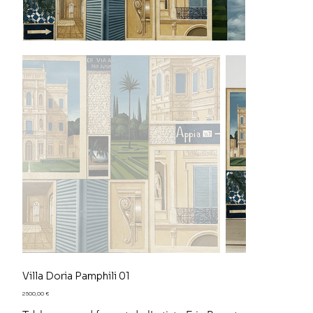
Villa Doria Pamphili 01
Prix
2 500,00 €