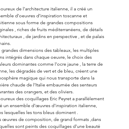
ureux de l’architecture italienne, il a créé un 
emble d’oeuvres d’inspiration toscanne et 
itienne sous forme de grandes compositions 
ginales , riches de fruits méditerranéens, de détails 
hitecturaux , de jardins en perspective , et de palais 
ains.
 grandes dimensions des tableaux, les multiples 
ns intégrés dans chaque oeuvre, le choix des 
leurs dominantes comme l’ocre jaune , la terre de 
nne, les dégradés de vert et de bleu, créent une 
osphère magique qui nous transporte dans la 
ière chaude de l’Italie embaumée des senteurs 
vrantes des orangers, et des oliviers.
ureux des coquillages Eric Peyret a parallèlement 
é un ensemble d’œuvres d’inspiration italienne, 
s lesquelles les tons bleus dominent .
 œuvres de composition, de grand formats ,dans 
quelles sont peints des coquillages d’une beauté 