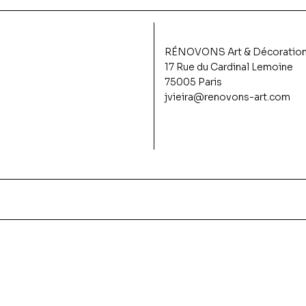
RÉNOVONS Art & Décoratio
17 Rue du Cardinal Lemoine
75005 Paris
jvieira@renovons-art.com
es 03
d’Avignon 02
onda
Cyclades 02
Palais d’Avignon 01
Venezia