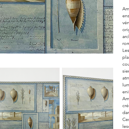
Amo
ens
vén
ori
arc
rom
Les
pla
cou
sie
atm
lum
eni
Amo
cré
dan
Ces
les