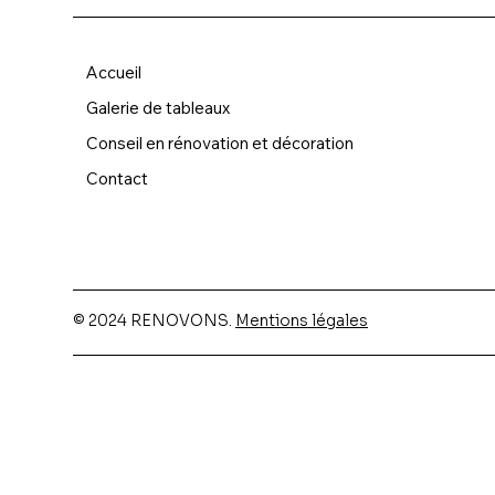
Accueil
Galerie de tableaux
Conseil en rénovation et décoration
Cyclades 04
Opéra de Paris
Villa Romana 02
Cyclad
Palais 
La Rot
Contact
© 2024 RENOVONS.
Mentions légales