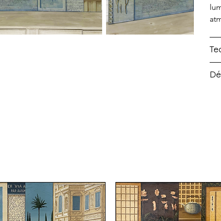
lum
atm
Te
Dé